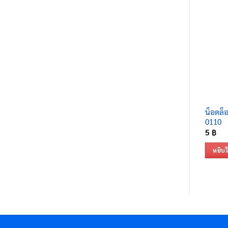
น็อตล็
0110
5
฿
หยิบใ