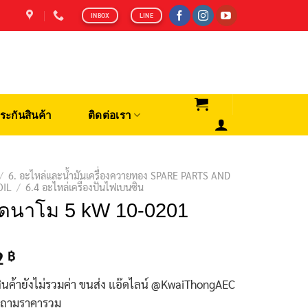
INBOX
LINE
ระกันสินค้า
ติดต่อเรา
/
6. อะไหล่และน้ำมันเครื่องควายทอง SPARE PARTS AND
OIL
/
6.4 อะไหล่เครื่องปั่นไฟเบนซิน
ไดนาโม 5 kW 10-0201
2
฿
ินค้ายังไม่รวมค่า ขนส่ง แอ๊ดไลน์ @KwaiThongAEC
บถามราคารวม