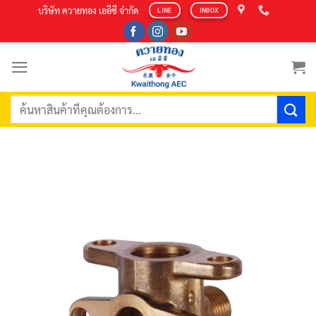
Skip
บริษัท ควายทอง เออีซี จำกัด
LINE
INBOX
to
content
ค้นหา: