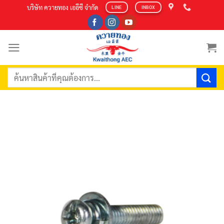
Skip
บริษัท ควายทอง เออีซี จำกัด
LINE
INBOX
to
content
ค้นหา: