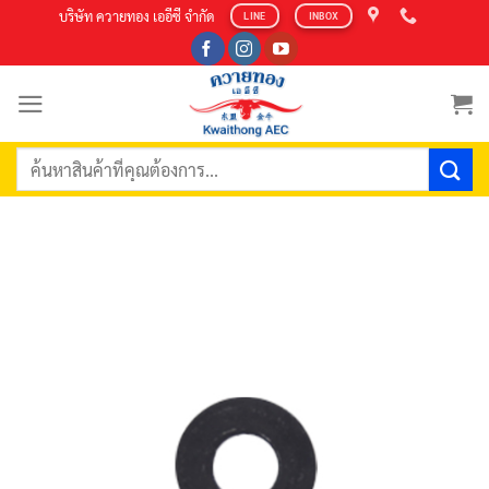
Skip
บริษัท ควายทอง เออีซี จำกัด
LINE
INBOX
to
content
ค้นหา: