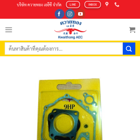
Skip
บริษัท ควายทอง เออีซี จำกัด
LINE
INBOX
to
content
ค้นหา: