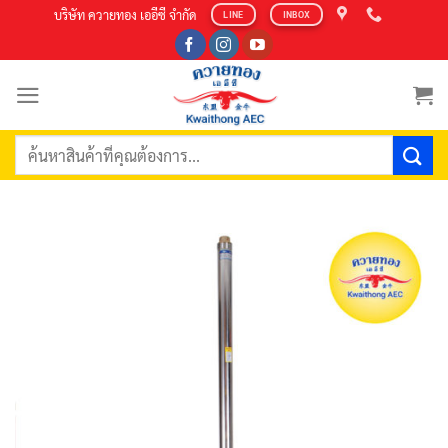
Skip
บริษัท ควายทอง เออีซี จำกัด
LINE
INBOX
to
content
ค้นหา: