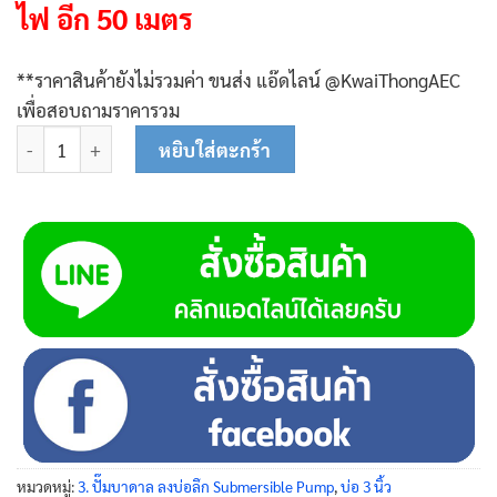
ไฟ อีก 50 เมตร
**ราคาสินค้ายังไม่รวมค่า ขนส่ง แอ๊ดไลน์ @KwaiThongAEC
เพื่อสอบถามราคารวม
จำนวน K407 ปั๊มซับเมอร์ส (ปั๊มบาดาล) ควายทอง บ่อ 3 นิ้ว (1.5 แรง 
หยิบใส่ตะกร้า
หมวดหมู่:
3. ปั๊มบาดาล ลงบ่อลึก Submersible Pump
,
บ่อ 3 นิ้ว