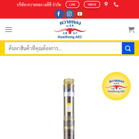
Skip
บริษัท ควายทอง เออีซี จำกัด
LINE
INBOX
to
content
ค้นหา: