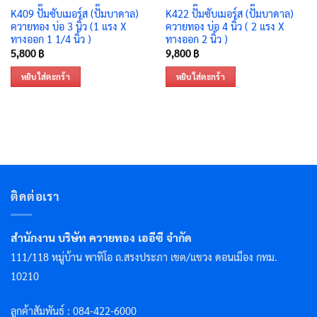
K409 ปั๊มซับเมอร์ส (ปั๊มบาดาล)
K422 ปั๊มซับเมอร์ส (ปั๊มบาดาล)
ควายทอง บ่อ 3 นิ้ว (1 แรง X
ควายทอง บ่อ 4 นิ้ว ( 2 แรง X
ทางออก 1 1/4 นิ้ว )
ทางออก 2 นิ้ว )
5,800
฿
9,800
฿
หยิบใส่ตะกร้า
หยิบใส่ตะกร้า
ติดต่อเรา
สำนักงาน บริษัท ควายทอง เออีซี จำกัด
111/118 หมู่บ้าน พาทิโอ ถ.สรงประภา เขต/แขวง ดอนเมือง กทม.
10210
ลูกค้าสัมพันธ์ : 084-422-6000