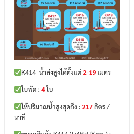
K414 น้ำส่งสูงได้ตั้งแต่
2-19
เมตร
ใบพัด :
4
ใบ
ให้ปริมาณน้ำสูงสุดถึง :
217
ลิตร /
นาที
ขนาดสินค้า K414 (LxWxH)(cm.) :