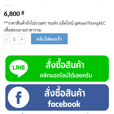
6,800
฿
**ราคาสินค้ายังไม่รวมค่า ขนส่ง แอ๊ดไลน์ @KwaiThongAEC
เพื่อสอบถามราคารวม
จำนวน K414 ปั๊มซับเมอร์ส (ปั๊มบาดาล) ควายทอง บ่อ 4 นิ้ว (1 แรง X ท
หยิบใส่ตะกร้า