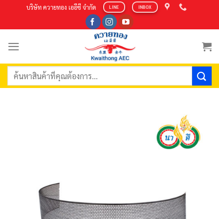
Skip
บริษัท ควายทอง เออีซี จำกัด
LINE
INBOX
to
content
ค้นหา: