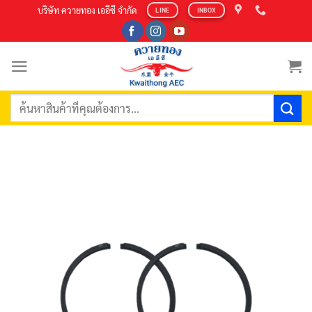
Skip
บริษัท ควายทอง เออีซี จำกัด
LINE
INBOX
to
content
ค้นหา: