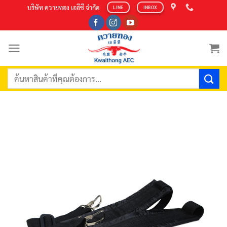
Skip
บริษัท ควายทอง เออีซี จำกัด
LINE
INBOX
to
content
ค้นหา: