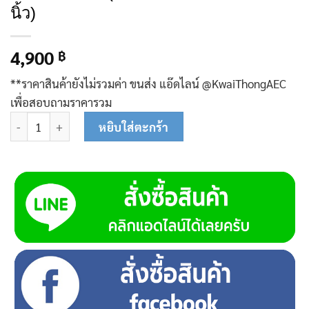
นิ้ว)
4,900
฿
**ราคาสินค้ายังไม่รวมค่า ขนส่ง แอ๊ดไลน์ @KwaiThongAEC
เพื่อสอบถามราคารวม
จำนวน K412 ปั๊มซับเมอร์ส (ปั๊มบาดาล) ควายทอง บ่อ 3 นิ้ว (0.75 แรง
หยิบใส่ตะกร้า