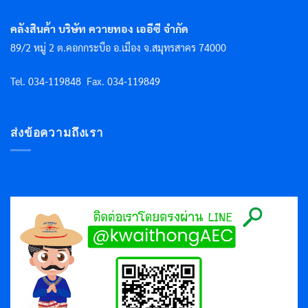
คลังสินค้า บริษัท ควายทอง เออีซี จำกัด
89/2 หมู่ 2 ต.คอกกระบือ อ.เมือง จ.สมุทรสาคร 74000
Tel. 034-119848
Fax. 034-119849
ส่งข้อความถึงเรา