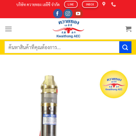
Skip
บริษัท ควายทอง เออีซี จำกัด
LINE
INBOX
to
content
ค้นหา: